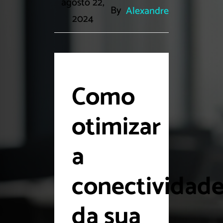
agosto 22,
By
Alexandre
2024
Como
otimizar
a
conectividad
da sua