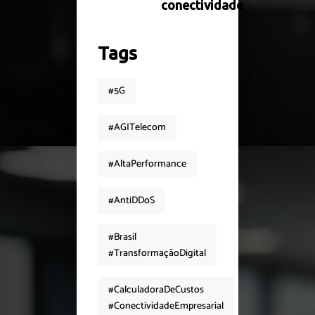
conectividade
Tags
#5G
#AGITelecom
#AltaPerformance
#AntiDDoS
#Brasil
#TransformaçãoDigital
#CalculadoraDeCustos
#ConectividadeEmpresarial