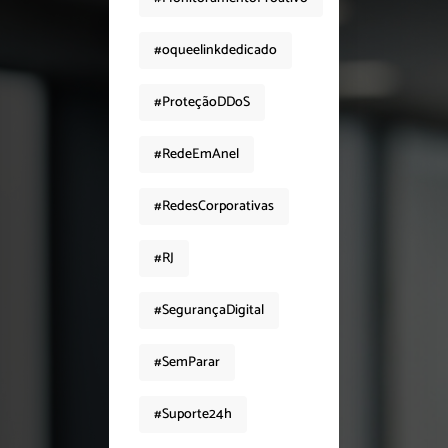
#oqueelinkdedicado
#ProteçãoDDoS
#RedeEmAnel
#RedesCorporativas
#RJ
#SegurançaDigital
#SemParar
#Suporte24h