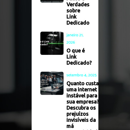
Verdades
sobre
Link
Dedicado
janeiro 21,
2026
O que é
Link
Dedicado?
setembro 4, 2025
Quanto custa
uma internet
instável para
sua empresa?
Descubra os
prejuízos
invisíveis da
má