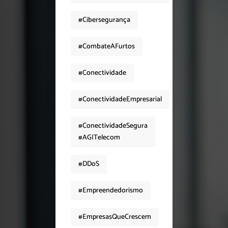
#Cibersegurança
#CombateAFurtos
#Conectividade
#ConectividadeEmpresarial
#ConectividadeSegura
#AGITelecom
#DDoS
#Empreendedorismo
#EmpresasQueCrescem