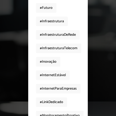
#Futuro
#Infraestrutura
#InfraestruturaDeRede
#InfraestruturaTelecom
#Inovação
#InternetEstável
#InternetParaEmpresas
#LinkDedicado
#MonitoramentoProativo