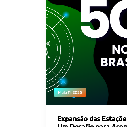
Maio 11, 2025
Expansão das Estações
Um Desafio para Aco