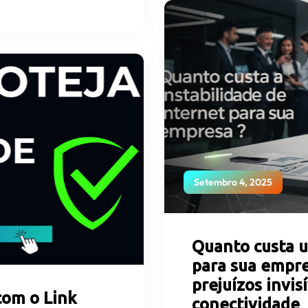
Setembro 4, 2025
Quanto custa u
para sua empre
prejuízos invis
com o Link
conectividade