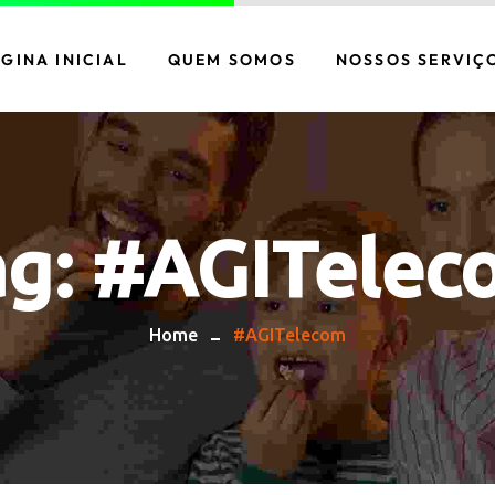
GINA INICIAL
QUEM SOMOS
NOSSOS SERVIÇ
CONECTIVIDADE
SEGURANÇA
INTEGRADA
ag:
#AGITelec
TELEFONIA
DATA CENTER
Home
#AGITelecom