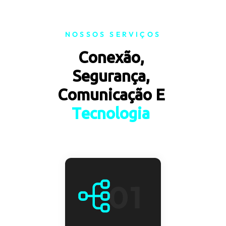
NOSSOS SERVIÇOS
Conexão, 
Segurança, 
Comunicação E 
T
e
c
n
o
l
o
g
i
a
01