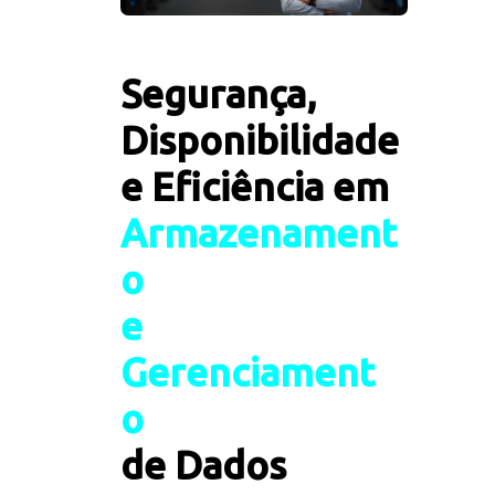
Segurança, 
Disponibilidade 
e Eficiência em 
A
r
m
a
z
e
n
a
m
e
n
t
o
e
G
e
r
e
n
c
i
a
m
e
n
t
o
de Dados