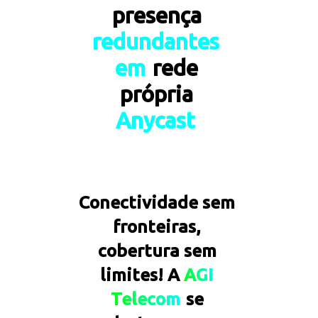
presença 
r
e
d
u
n
d
a
n
t
e
s
e
m
rede 
própria 
A
n
y
c
a
s
t
Conectividade sem 
fronteiras, 
cobertura sem 
limites! A 
AGI
Telecom
se 