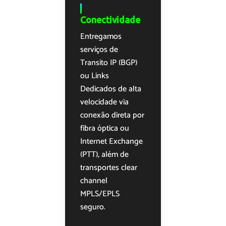
Segu
Conectividade
Integr
Entregamos
Soluçõe
serviços de
complet
Transito IP (BGP)
infraestr
ou Links
incluind
Dedicados de alta
Cloud C
velocidade via
Storage
conexão direta por
entre ou
fibra óptica ou
impulsio
Internet Exchange
inovaçã
(PTT), além de
tecnológ
transportes clear
eficiênci
channel
empresa
MPLS/EPLS
seguro.
Ma
Inform