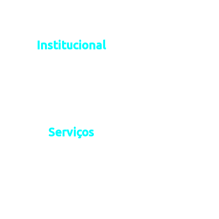
Conectando futuros,
expandindo o presente.
Institucional
Sobre nós
Fale Conosco
Ouvidoria
Serviços
Conectividade
Segurança Integrada
Telefonia
Data Center