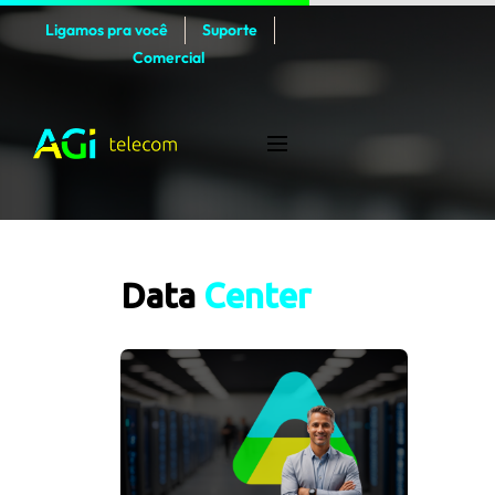
Ligamos pra você
Suporte
Comercial
Data 
C
e
n
t
e
r